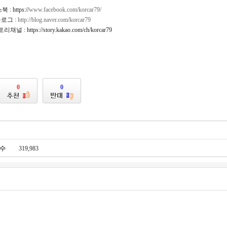
: https://
www.facebook.com/korcar79/
로그 :
http://blog.naver.com/korcar79
 : https://story.kakao.com/ch/korcar79
0
0
수
319,983