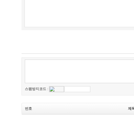
스팸방지코드 :
번호
제